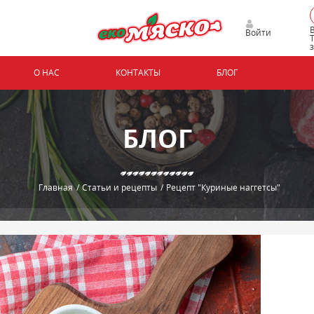
Войти
О НАС
КОНТАКТЫ
БЛОГ
БЛОГ
Запомнить меня
Забыли пароль?
Главная
/
Статьи и рецепты
/
Рецепт "Куриные наггетсы"
Зарегистрироваться