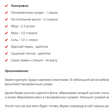
Панировка:
Панировочные сухари - 1 чашка
Растительное масло - ½ стакана
Яйца - 2-3 штуки
Мука - 1/2 стакана
Соль - 1/2 ч. ложки
Красный перец - щепотка
Сушеный чеснок - щепотка
Сухие травы и специи - по вкусу
Приготовление:
Берем куриную грудку нарезаем ломтиками. В небольшой миске взбив
высыпаем панировочные сухари.
Далее берем кусочки куриного филе, обваливаем каждый кусочек снач
а затем обваливаем мясо в панировочных сухарях. Излишки сухарей ак
После того как все мясо будет готово, берем сковороду в ней хорошо